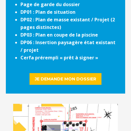
Page de garde du dossier
DP01 : Plan de situation
DP02 : Plan de masse existant / Projet (2
pages distinctes)
DP03 : Plan en coupe de la piscine
DP06 : Insertion paysagère état existant
/ projet
Cerfa prérempli « prêt à signer »
JE DEMANDE MON DOSSIER